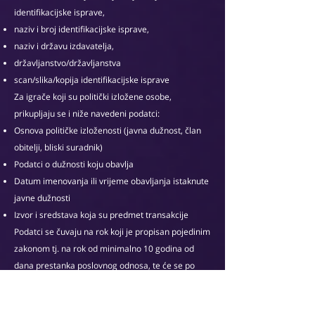
identifikacijske isprave,
naziv i broj identifikacijske isprave,
naziv i državu izdavatelja,
državljanstvo/državljanstva
scan/slika/kopija identifikacijske isprave
Za igrače koji su politički izložene osobe,
prikupljaju se i niže navedeni podatci:
Osnova političke izloženosti (javna dužnost, član
obitelji, bliski suradnik)
Podatci o dužnosti koju obavlja
Datum imenovanja ili vrijeme obavljanja istaknute
javne dužnosti
Izvor i sredstava koja su predmet transakcije
Podatci se čuvaju na rok koji je propisan pojedinim
zakonom tj. na rok od minimalno 10 godina od
dana prestanka poslovnog odnosa, te će se po
isteku tog roka izbrisati. Kada korisnik odbije
davanje osobnih podataka propisanih zakonom