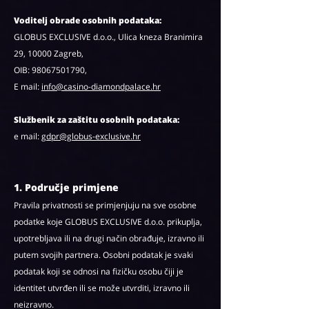
Voditelj obrade osobnih podataka:
GLOBUS EXCLUSIVE d.o.o., Ulica kneza Branimira
29, 10000 Zagreb,
OIB:
98067501790
,
E mail:
info@casino-diamondpalace.hr
Službenik za zaštitu osobnih podataka:
e mail:
gdpr@globus-exclusive.hr
1. Područje primjene
Pravila privatnosti se primjenjuju na sve osobne
podatke koje GLOBUS EXCLUSIVE d.o.o. prikuplja,
upotrebljava ili na drugi način obrađuje, izravno ili
putem svojih partnera. Osobni podatak je svaki
podatak koji se odnosi na fizičku osobu čiji je
identitet utvrđen ili se može utvrditi, izravno ili
neizravno.