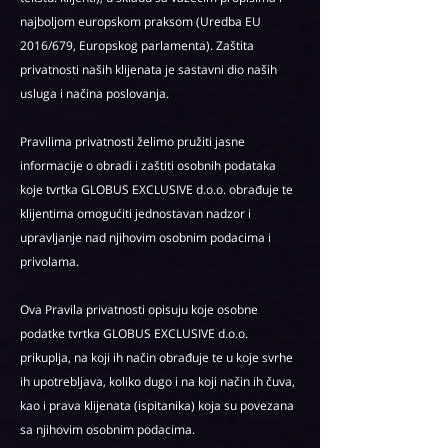
najboljom europskom praksom (Uredba EU
2016/679, Europskog parlamenta). Zaštita
privatnosti naših klijenata je sastavni dio naših
usluga i načina poslovanja.
Pravilima privatnosti želimo pružiti jasne
informacije o obradi i zaštiti osobnih podataka
koje tvrtka GLOBUS EXCLUSIVE d.o.o. obrađuje te
klijentima omogućiti jednostavan nadzor i
upravljanje nad njihovim osobnim podacima i
privolama.
Ova Pravila privatnosti opisuju koje osobne
podatke tvrtka GLOBUS EXCLUSIVE d.o.o.
prikuplja, na koji ih način obrađuje te u koje svrhe
ih upotrebljava, koliko dugo i na koji način ih čuva,
kao i prava klijenata (ispitanika) koja su povezana
sa njihovim osobnim podacima.