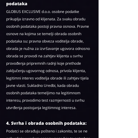
podataka
GLOBUS EXCLUSIVE d.o.o. osobne podatke
prikuplja izravno od klijenata. Za svaku obradu
osobnih podataka postoji pravna osnova. Pravne
osnove na kojima se temelji obrada osobnih
podataka su: pravna obveza voditelja obrade,
obrada je nužna za izvršavanje ugovora odnosno
obrada se provodi na zahtjev klijenta u svrhu
provođenja pripremnih radnji koje prethode
zaključenju ugovornog odnosa, privola klijenta,
legitimni interes voditelja obrade ili zahtjev tijela
javne vlasti. Sukladno Uredbi, kada obradu
osobnih podataka temeljimo na legitimnom
interesu, provodimo test razmjernosti u svrhu
utvrđenja postojanja legitimnog interesa.
4. Svrha i obrada osobnih podataka:
Podatci se obrađuju pošteno i zakonito, te se ne