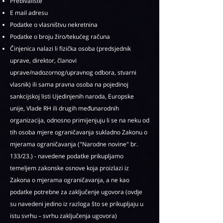
Prebivalište
E mail adresu
Podatke o vlasništvu nekretnina
Podatke o broju žiro/tekućeg računa
Činjenica nalazi li fizička osoba (predsjednik
uprave, direktor, članovi
uprave/nadozornog/upravnog odbora, stvarni
vlasnik) ili sama pravna osoba na pojedinoj
sankcijskoj listi Ujedinjenih naroda, Europske
unije, Vlade RH ili drugih međunarodnih
organizacija, odnosno primijenjuju li se na neku od
tih osoba mjere ograničavanja sukladno Zakonu o
mjerama ograničavanja ("Narodne novine" br.
133/23.) - navedene podatke prikupljamo
temeljem zakonske osnove koja proizlazi iz
Zakona o mjerama ograničavanja, a ne kao
podatke potrebne za zaključenje ugovora (ovdje
su navedeni jedino iz razloga što se prikupljaju u
istu svrhu – svrhu zaključenja ugovora)