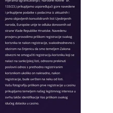
mjerama ograničavanja ("Narodne novine" br.
133/23.) prikupljamo uspoređujući gore navedene
i prikupljene podatke s podacima iz aktualnih i
javno objavljenih konsolidiranih listi Ujedinjenih
naroda, Europske unije te odluka donosenih od
strane Vlade Republike Hrvatske. Navedenu
provjeru provodimo prilikom registracije svakog
korisnika te nakon registracije, svakodnodnevno s
obzirom na činjenicu da smo temeljem Zakona
obvezni ne omogućiti registraciju korisniku koji se
nalazi na sankcijskoj listi, odnosno prekinuti
poslovni odnos s prethodno registriranim
korisnikom ukoliko on naknadno, nakon
registracije, bude uvršten na neku od listi.
Vašu fotografiju prilikom prve registracije u casinu
prikupljamo temeljem našeg legitimnog interesa u
svrhu lakše identifikacije Vas prilikom svakog
idućeg dolaska u casino.