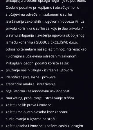
prikupljaju u većem opsegu nego li je to potrebno.
Osobne podatke prikupljamo i obrađujemo i u
slučajevima određenim zakonom u svrhu
izvršavanja zakonskih ili ugovornih obveza i/ili uz
privolu korisnika u svrhu za koju je dao privolu i/ili
u svrhu sklapanja i izvršenja ugovora sklopljenog
između korisnika i GLOBUS EXCLUSIVE d.o.o.,
odnosno temeljem našeg legitimnog interesa; kao
i u drugim slučajevima određenim zakonom.
Prikupljeni osobni podatci koriste se za:
pružanje naših usluga / izvršenje ugovora
identifikacijske svrhe i provjere
statističke analize i istraživanje
regulatornu i zakonodavnu usklađenost
marketing, profiliranje i istraživanje tržišta
zaštitu naših prava i imovine
zaštitu maloljetnih osoba kroz zabranu
sudjelovanja u igrama na sreću
zaštitu osoba i imovine u našem casinu i drugim