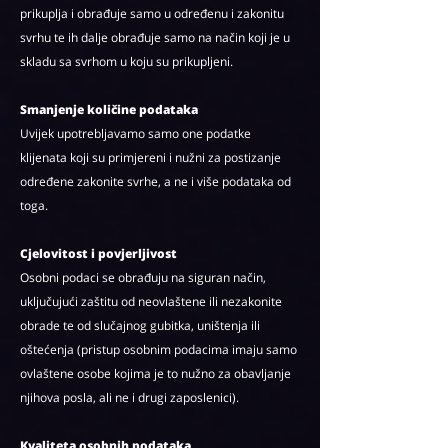
prikuplja i obrađuje samo u određenu i zakonitu
svrhu te ih dalje obrađuje samo na način koji je u
skladu sa svrhom u koju su prikupljeni.
Smanjenje količine podataka
Uvijek upotrebljavamo samo one podatke
klijenata koji su primjereni i nužni za postizanje
određene zakonite svrhe, a ne i više podataka od
toga.
Cjelovitost i povjerljivost
Osobni podaci se obrađuju na siguran način,
uključujući zaštitu od neovlaštene ili nezakonite
obrade te od slučajnog gubitka, uništenja ili
oštećenja (pristup osobnim podacima imaju samo
ovlaštene osobe kojima je to nužno za obavljanje
njihova posla, ali ne i drugi zaposlenici).
Kvaliteta osobnih podataka