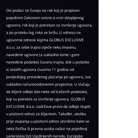
Ovi podaci se čuvaju na rok koji je propisan
pojedinim Zakonom ovisno o vrsti sklopljenog
ugovora, rok koji je potreban za izvršenje ugovora,
a po proteku tog roka se brišu. U odnosu na
ugovorne odnose kojima GLOBUS EXCLUSIVE
d.o.o. za sebe trajno stječe neku imovinu,
navedene ugovore (a sukladno tome i gore
navedene podatke) čuvano trajno, dok u podatke
iz ostalih ugovora čuvamo 11 godina od
posljednjeg provedenog plaćanja po ugovoru, sve
sukladno računovodstvenim propisima. U slučaju
da klijent odbije dati neke od traženih podataka,
koji su potrebni za izvršenje ugovora, GLOBUS
EXCLUSIVE d.o.o. zadržava pravo da odbije stupiti
u poslovni odnos sa klijentom. Također, ukoliko
prije stupanja u poslovni odnos utvrdimo kako se
neka fizička ili pravna osoba nalazi na pojedinoj
sankcijskoj listi Ujedinjenih naroda, Europske