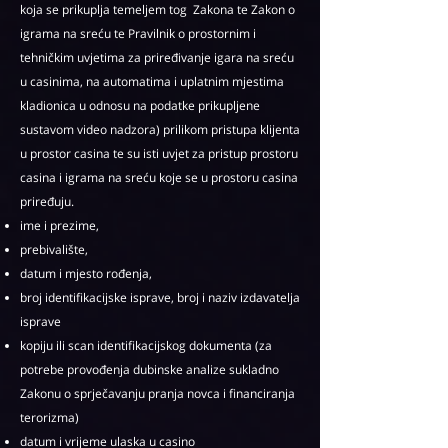
koja se prikuplja temeljem tog Zakona te Zakon o
igrama na sreću te Pravilnik o prostornim i
tehničkim uvjetima za priređivanje igara na sreću
u casinima, na automatima i uplatnim mjestima
kladionica u odnosu na podatke prikupljene
sustavom video nadzora) prilikom pristupa klijenta
u prostor casina te su isti uvjet za pristup prostoru
casina i igrama na sreću koje se u prostoru casina
priređuju.
ime i prezime,
prebivalište,
datum i mjesto rođenja,
broj identifikacijske isprave, broj i naziv izdavatelja
isprave
kopiju ili scan identifikacijskog dokumenta (za
potrebe provođenja dubinske analize sukladno
Zakonu o sprječavanju pranja novca i financiranja
terorizma)
datum i vrijeme ulaska u casino