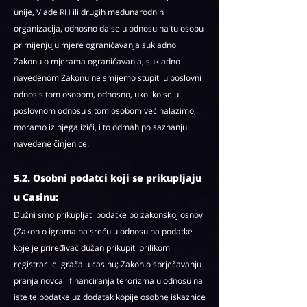
unije, Vlade RH ili drugih međunarodnih
organizacija, odnosno da se u odnosu na tu osobu
primijenjuju mjere ograničavanja sukladno
Zakonu o mjerama ograničavanja, sukladno
navedenom Zakonu ne smijemo stupiti u poslovni
odnos s tom osobom, odnosno, ukoliko se u
poslovnom odnosu s tom osobom već nalazimo,
moramo iz njega izići, i to odmah po saznanju
navedene činjenice.
5.2. Osobni podatci koji se prikupljaju
u Casinu:
Dužni smo prikupljati podatke po zakonskoj osnovi
(Zakon o igrama na sreću u odnosu na podatke
koje je priređivač dužan prikupiti prilikom
registracije igrača u casinu; Zakon o sprječavanju
pranja novca i financiranja terorizma u odnosu na
iste te podatke uz dodatak kopije osobne iskaznice