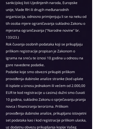
sankcijskoj listi Ujedinjenih naroda, Europske
unije, Vlade RH ili drugih međunarodnih
organizacija, odnosno primijenjuju li se na neku od
tih osoba mjere ograničavanja sukladno Zakonu o
mjerama ograničavanja ("Narodne novine" br.
133/23.)
Rok čuvanja osobnih podataka koji se prikupljaju
prilikom registracije propisan je Zakonom o
igrama na sreću te iznosi 10 godina u odnosu na
gore navedene podatke.
Podatke koje smo obvezni prikupiti prilikom
provođenja dubinske analize stranke (kod uplate
ili isplate u iznosu jednakom ili većem od 2.000,00
EUR te kod registracije u casinu) dužni smo čuvati
10 godina, sukladno Zakonu o sprječavanju pranja
novca i financiranja terorizma. Prilikom
provođenja dubinske analize, prikupljano istovjetni
set podataka kao i kod registracije prilikom ulaska,
uz dodatnu obvezu prikupljanja kopije Vašeg