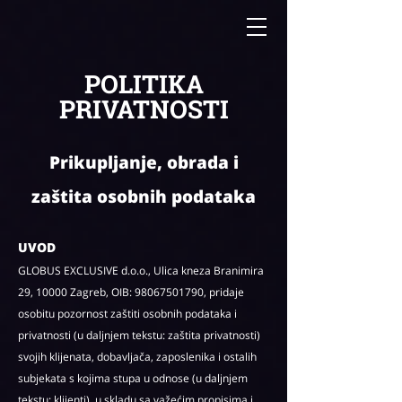
POLITIKA
PRIVATNOSTI
Prikupljanje, obrada i
zaštita osobnih podataka
UVOD
GLOBUS EXCLUSIVE d.o.o., Ulica kneza Branimira
29, 10000 Zagreb, OIB:
98067501790
, pridaje
osobitu pozornost zaštiti osobnih podataka i
privatnosti (u daljnjem tekstu: zaštita privatnosti)
svojih klijenata, dobavljača, zaposlenika i ostalih
subjekata s kojima stupa u odnose (u daljnjem
tekstu: klijenti), u skladu sa važećim propisima i