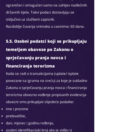
ograničen i omogućen samo na zahtjev nadležnih
državnih tijela. Takvi podaci dostavljaju se
isključivo uz službeni zapisnik.
Razdoblje čuvanja snimaka u casinima: 60 dana.
5.5. Osobni podatci koji se prikupljaju
temeljem obaveze po Zakonu o
sprječavanju pranja novca i
financiranja terorizma
Kada se radi o transakcijama (uplate/ isplate
povezane sa igrama na sreću) za koje je sukladno
Zakonu o sprječavanju pranja novca i financiranja
terorizma obvezno vođenje propisanih evidencija
obvezni smo prikupljati slijedeće podatke:
ime i prezime
prebivalište,
dan, mjesec i godinu rođenja,
osobni identifikacijski broj ako je vidljiv iz