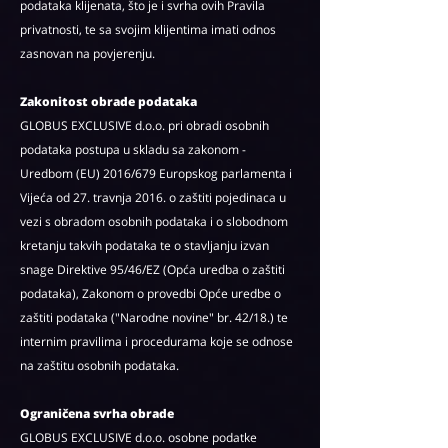
podataka klijenata, što je i svrha ovih Pravila
privatnosti, te sa svojim klijentima imati odnos
zasnovan na povjerenju.
Zakonitost obrade podataka
GLOBUS EXCLUSIVE d.o.o. pri obradi osobnih
podataka postupa u skladu sa zakonom -
Uredbom (EU) 2016/679 Europskog parlamenta i
Vijeća od 27. travnja 2016. o zaštiti pojedinaca u
vezi s obradom osobnih podataka i o slobodnom
kretanju takvih podataka te o stavljanju izvan
snage Direktive 95/46/EZ (Opća uredba o zaštiti
podataka), Zakonom o provedbi Opće uredbe o
zaštiti podataka ("Narodne novine" br. 42/18.) te
internim pravilima i procedurama koje se odnose
na zaštitu osobnih podataka.
Ograničena svrha obrade
GLOBUS EXCLUSIVE d.o.o. osobne podatke