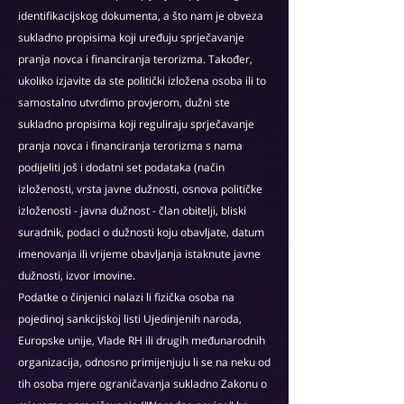
identifikacijskog dokumenta, a što nam je obveza
sukladno propisima koji uređuju sprječavanje
pranja novca i financiranja terorizma. Također,
ukoliko izjavite da ste politički izložena osoba ili to
samostalno utvrdimo provjerom, dužni ste
sukladno propisima koji reguliraju sprječavanje
pranja novca i financiranja terorizma s nama
podijeliti još i dodatni set podataka (način
izloženosti, vrsta javne dužnosti, osnova političke
izloženosti - javna dužnost - član obitelji, bliski
suradnik, podaci o dužnosti koju obavljate, datum
imenovanja ili vrijeme obavljanja istaknute javne
dužnosti, izvor imovine.
Podatke o činjenici nalazi li fizička osoba na
pojedinoj sankcijskoj listi Ujedinjenih naroda,
Europske unije, Vlade RH ili drugih međunarodnih
organizacija, odnosno primijenjuju li se na neku od
tih osoba mjere ograničavanja sukladno Zakonu o