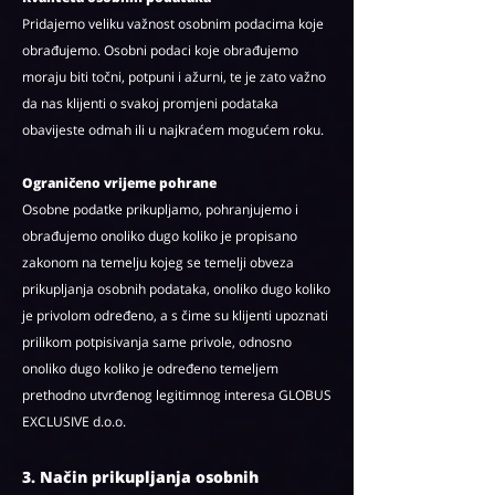
Pridajemo veliku važnost osobnim podacima koje
obrađujemo. Osobni podaci koje obrađujemo
moraju biti točni, potpuni i ažurni, te je zato važno
da nas klijenti o svakoj promjeni podataka
obavijeste odmah ili u najkraćem mogućem roku.
Ograničeno vrijeme pohrane
Osobne podatke prikupljamo, pohranjujemo i
obrađujemo onoliko dugo koliko je propisano
zakonom na temelju kojeg se temelji obveza
prikupljanja osobnih podataka, onoliko dugo koliko
je privolom određeno, a s čime su klijenti upoznati
prilikom potpisivanja same privole, odnosno
onoliko dugo koliko je određeno temeljem
prethodno utvrđenog legitimnog interesa GLOBUS
EXCLUSIVE d.o.o.
3. Način prikupljanja osobnih