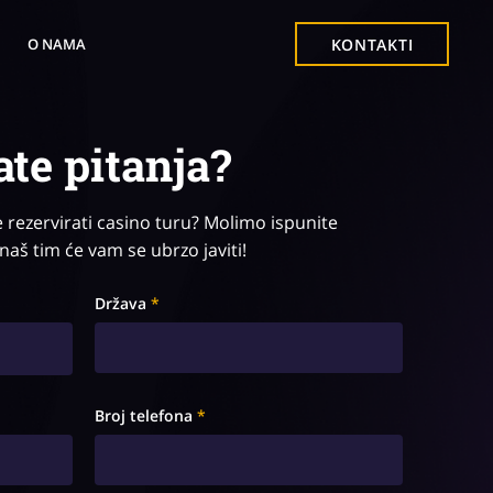
KONTAKTI
O NAMA
te pitanja?
ite rezervirati casino turu? Molimo ispunite
naš tim će vam se ubrzo javiti!
Država
Broj telefona