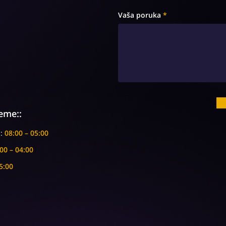
Vaša poruka
eme::
a:
08:00 – 05:00
00 – 04:00
5:00